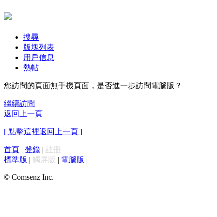
搜尋
版塊列表
用戶信息
熱帖
您訪問的頁面無手機頁面，是否進一步訪問電腦版？
繼續訪問
返回上一頁
[ 點擊這裡返回上一頁 ]
首頁
|
登錄
|
註冊
標準版
|
觸屏版
|
電腦版
|
© Comsenz Inc.