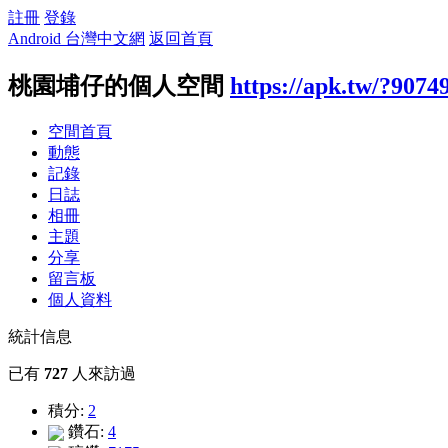
註冊
登錄
Android 台灣中文網
返回首頁
桃園埔仔的個人空間
https://apk.tw/?9074
空間首頁
動態
記錄
日誌
相冊
主題
分享
留言板
個人資料
統計信息
已有
727
人來訪過
積分:
2
鑽石:
4