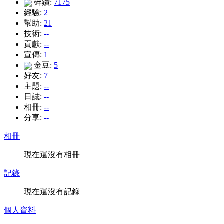
碎鑽:
7175
經驗:
2
幫助:
21
技術:
--
貢獻:
--
宣傳:
1
金豆:
5
好友:
7
主題:
--
日誌:
--
相冊:
--
分享:
--
相冊
現在還沒有相冊
記錄
現在還沒有記錄
個人資料