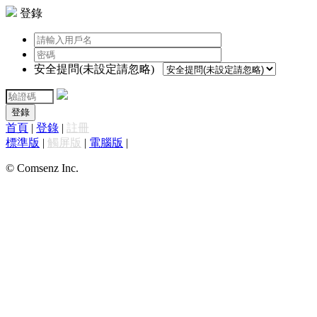
登錄
安全提問(未設定請忽略)
登錄
首頁
|
登錄
|
註冊
標準版
|
觸屏版
|
電腦版
|
© Comsenz Inc.