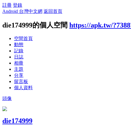
註冊
登錄
Android 台灣中文網
返回首頁
die174999的個人空間
https://apk.tw/?738
空間首頁
動態
記錄
日誌
相冊
主題
分享
留言板
個人資料
頭像
die174999