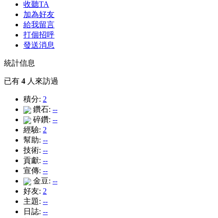
收聽TA
加為好友
給我留言
打個招呼
發送消息
統計信息
已有
4
人來訪過
積分:
2
鑽石:
--
碎鑽:
--
經驗:
2
幫助:
--
技術:
--
貢獻:
--
宣傳:
--
金豆:
--
好友:
2
主題:
--
日誌:
--