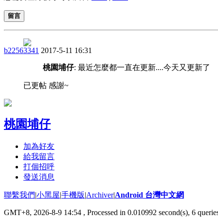
留言
b22563341
2017-5-11 16:31
桃園埔仔
: 最近怎麼都一直在更新....今天又更新了
已更帖 感謝~
桃園埔仔
加為好友
給我留言
打個招呼
發送消息
聯繫我們
|
小黑屋
|
手機版
|
Archiver
|
Android 台灣中文網
GMT+8, 2026-8-9 14:54
, Processed in 0.010992 second(s), 6 quer