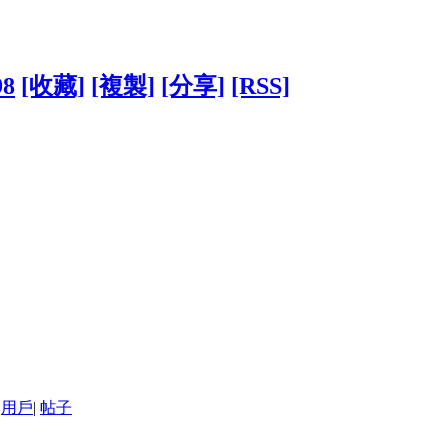
98
[收藏]
[複製]
[分享]
[RSS]
用戶
|
帖子