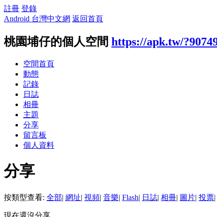
註冊
登錄
Android 台灣中文網
返回首頁
桃園埔仔的個人空間
https://apk.tw/?9074
空間首頁
動態
記錄
日誌
相冊
主題
分享
留言板
個人資料
分享
按類型查看:
全部
|
網址
|
視頻
|
音樂
|
Flash
|
日誌
|
相冊
|
圖片
|
投票
|
現在還沒分享