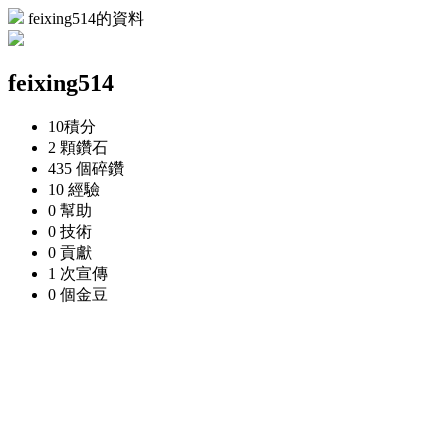
feixing514的資料
feixing514
10
積分
2 顆
鑽石
435 個
碎鑽
10
經驗
0
幫助
0
技術
0
貢獻
1 次
宣傳
0 個
金豆