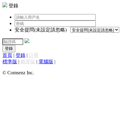
登錄
安全提問(未設定請忽略)
登錄
首頁
|
登錄
|
註冊
標準版
|
觸屏版
|
電腦版
|
© Comsenz Inc.