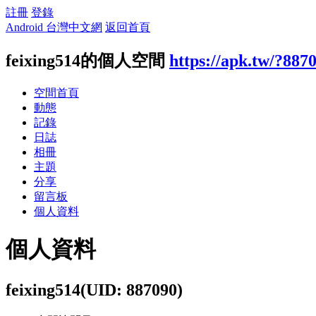
註冊
登錄
Android 台灣中文網
返回首頁
feixing514的個人空間
https://apk.tw/?887
空間首頁
動態
記錄
日誌
相冊
主題
分享
留言板
個人資料
個人資料
feixing514
(UID: 887090)