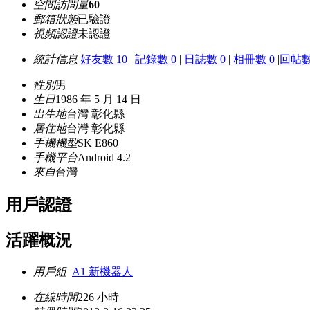
空間訪問量
60
郵箱狀態
已驗證
視頻認證
未認證
統計信息
好友數 10
|
記錄數 0
|
日誌數 0
|
相冊數 0
|
回帖數
性別
男
生日
1986 年 5 月 14 日
出生地
台灣 彰化縣
居住地
台灣 彰化縣
手機機型
SK E860
手機平台
Android 4.2
來自
台灣
用戶認證
活躍概況
用戶組
A1 新機器人
在線時間
226 小時