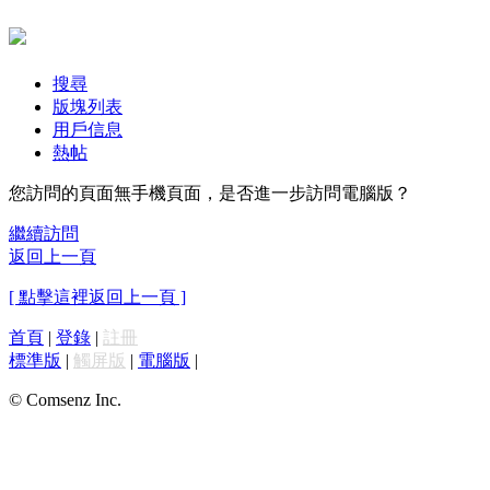
搜尋
版塊列表
用戶信息
熱帖
您訪問的頁面無手機頁面，是否進一步訪問電腦版？
繼續訪問
返回上一頁
[ 點擊這裡返回上一頁 ]
首頁
|
登錄
|
註冊
標準版
|
觸屏版
|
電腦版
|
© Comsenz Inc.