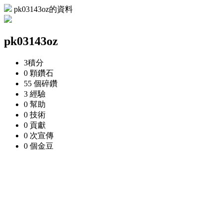
pk03143oz的資料
pk03143oz
3
積分
0 顆
鑽石
55 個
碎鑽
3
經驗
0
幫助
0
技術
0
貢獻
0 次
宣傳
0 個
金豆