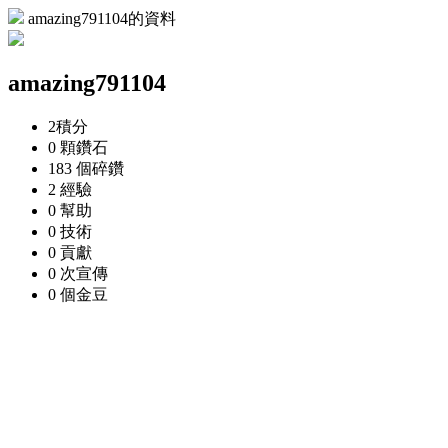
amazing791104的資料
amazing791104
2
積分
0 顆
鑽石
183 個
碎鑽
2
經驗
0
幫助
0
技術
0
貢獻
0 次
宣傳
0 個
金豆