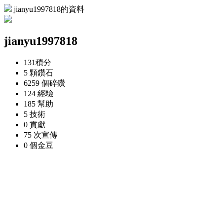
jianyu1997818的資料
jianyu1997818
131
積分
5 顆
鑽石
6259 個
碎鑽
124
經驗
185
幫助
5
技術
0
貢獻
75 次
宣傳
0 個
金豆