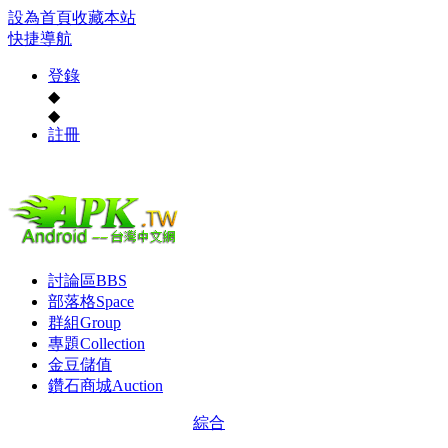
設為首頁
收藏本站
快捷導航
登錄
◆
◆
註冊
討論區
BBS
部落格
Space
群組
Group
專題
Collection
金豆儲值
鑽石商城
Auction
綜合