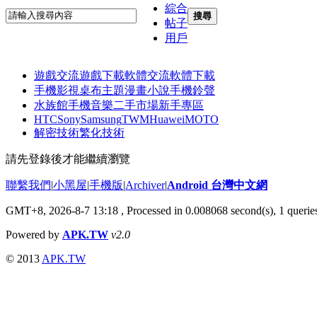
綜合
搜尋
帖子
用戶
遊戲交流
遊戲下載
軟體交流
軟體下載
手機影視
桌布主題
漫畫小說
手機鈴聲
水族館
手機音樂
二手市場
新手專區
HTC
Sony
Samsung
TWM
Huawei
MOTO
解密技術
繁化技術
請先登錄後才能繼續瀏覽
聯繫我們
|
小黑屋
|
手機版
|
Archiver
|
Android 台灣中文網
GMT+8, 2026-8-7 13:18
, Processed in 0.008068 second(s), 1 quer
Powered by
APK.TW
v2.0
© 2013
APK.TW