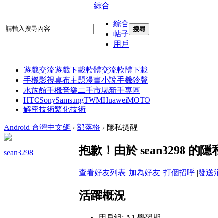
綜合
綜合
搜尋
帖子
用戶
遊戲交流
遊戲下載
軟體交流
軟體下載
手機影視
桌布主題
漫畫小說
手機鈴聲
水族館
手機音樂
二手市場
新手專區
HTC
Sony
Samsung
TWM
Huawei
MOTO
解密技術
繁化技術
Android 台灣中文網
›
部落格
›
隱私提醒
抱歉！由於 sean3298
sean3298
查看好友列表
|
加為好友
|
打個招呼
|
發送
活躍概況
用戶組:
A1 學習期