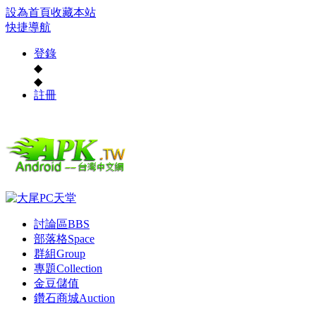
設為首頁
收藏本站
快捷導航
登錄
◆
◆
註冊
討論區
BBS
部落格
Space
群組
Group
專題
Collection
金豆儲值
鑽石商城
Auction