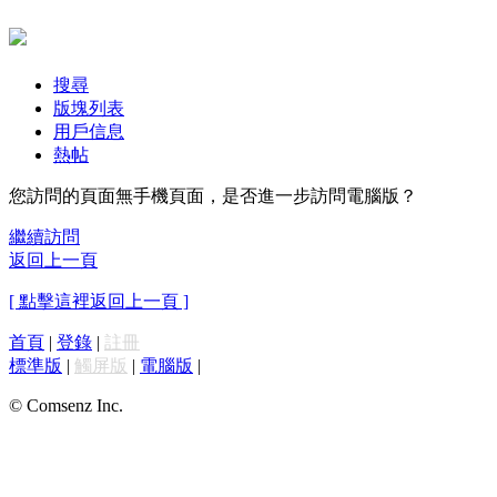
搜尋
版塊列表
用戶信息
熱帖
您訪問的頁面無手機頁面，是否進一步訪問電腦版？
繼續訪問
返回上一頁
[ 點擊這裡返回上一頁 ]
首頁
|
登錄
|
註冊
標準版
|
觸屏版
|
電腦版
|
© Comsenz Inc.