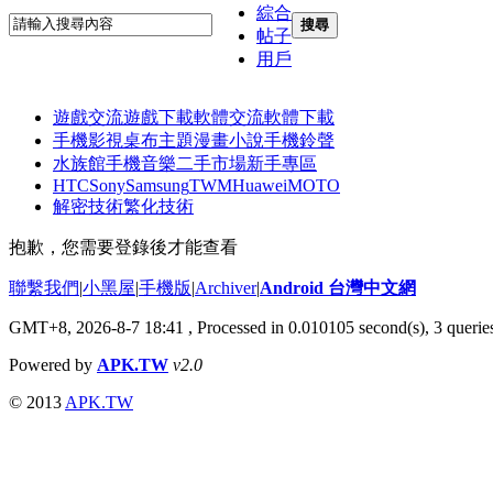
綜合
搜尋
帖子
用戶
遊戲交流
遊戲下載
軟體交流
軟體下載
手機影視
桌布主題
漫畫小說
手機鈴聲
水族館
手機音樂
二手市場
新手專區
HTC
Sony
Samsung
TWM
Huawei
MOTO
解密技術
繁化技術
抱歉，您需要登錄後才能查看
聯繫我們
|
小黑屋
|
手機版
|
Archiver
|
Android 台灣中文網
GMT+8, 2026-8-7 18:41
, Processed in 0.010105 second(s), 3 quer
Powered by
APK.TW
v2.0
© 2013
APK.TW