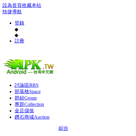
設為首頁
收藏本站
快捷導航
登錄
◆
◆
註冊
討論區
BBS
部落格
Space
群組
Group
專題
Collection
金豆儲值
鑽石商城
Auction
綜合