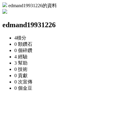
edmand19931226的資料
edmand19931226
4
積分
0 顆
鑽石
0 個
碎鑽
4
經驗
3
幫助
0
技術
0
貢獻
0 次
宣傳
0 個
金豆