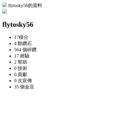
flytosky56的資料
flytosky56
17
積分
4 顆
鑽石
564 個
碎鑽
17
經驗
2
幫助
0
技術
0
貢獻
0 次
宣傳
35 個
金豆