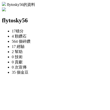
flytosky56的資料
flytosky56
17
積分
4 顆
鑽石
564 個
碎鑽
17
經驗
2
幫助
0
技術
0
貢獻
0 次
宣傳
35 個
金豆