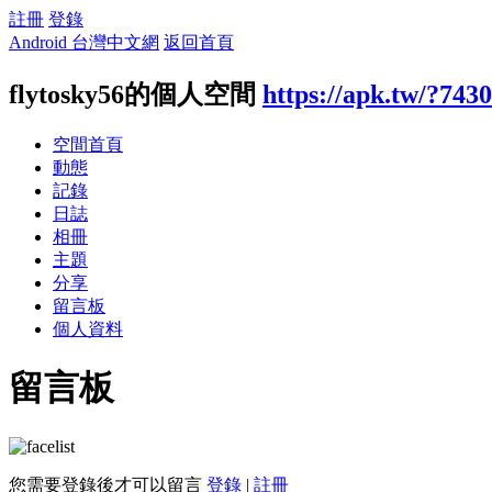
註冊
登錄
Android 台灣中文網
返回首頁
flytosky56的個人空間
https://apk.tw/?743
空間首頁
動態
記錄
日誌
相冊
主題
分享
留言板
個人資料
留言板
您需要登錄後才可以留言
登錄
|
註冊