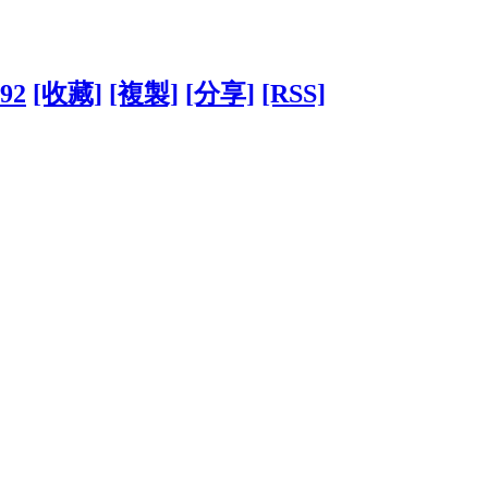
092
[收藏]
[複製]
[分享]
[RSS]