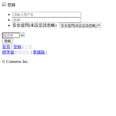
登錄
安全提問(未設定請忽略)
登錄
首頁
|
登錄
|
註冊
標準版
|
觸屏版
|
電腦版
|
© Comsenz Inc.