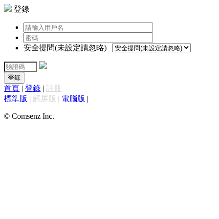
登錄
安全提問(未設定請忽略)
登錄
首頁
|
登錄
|
註冊
標準版
|
觸屏版
|
電腦版
|
© Comsenz Inc.