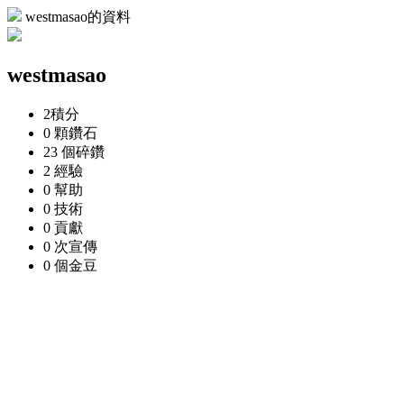
westmasao的資料
westmasao
2
積分
0 顆
鑽石
23 個
碎鑽
2
經驗
0
幫助
0
技術
0
貢獻
0 次
宣傳
0 個
金豆