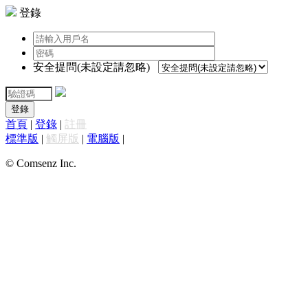
登錄
安全提問(未設定請忽略)
登錄
首頁
|
登錄
|
註冊
標準版
|
觸屏版
|
電腦版
|
© Comsenz Inc.