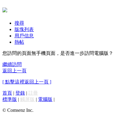
搜尋
版塊列表
用戶信息
熱帖
您訪問的頁面無手機頁面，是否進一步訪問電腦版？
繼續訪問
返回上一頁
[ 點擊這裡返回上一頁 ]
首頁
|
登錄
|
註冊
標準版
|
觸屏版
|
電腦版
|
© Comsenz Inc.