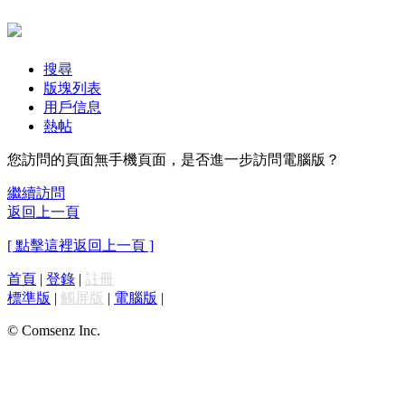
搜尋
版塊列表
用戶信息
熱帖
您訪問的頁面無手機頁面，是否進一步訪問電腦版？
繼續訪問
返回上一頁
[ 點擊這裡返回上一頁 ]
首頁
|
登錄
|
註冊
標準版
|
觸屏版
|
電腦版
|
© Comsenz Inc.