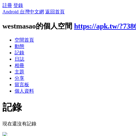
註冊
登錄
Android 台灣中文網
返回首頁
westmasao的個人空間
https://apk.tw/?738
空間首頁
動態
記錄
日誌
相冊
主題
分享
留言板
個人資料
記錄
現在還沒有記錄