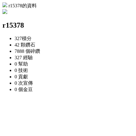
r15378的資料
r15378
327
積分
42 顆
鑽石
7888 個
碎鑽
327
經驗
0
幫助
0
技術
0
貢獻
0 次
宣傳
0 個
金豆