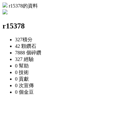
r15378的資料
r15378
327
積分
42 顆
鑽石
7888 個
碎鑽
327
經驗
0
幫助
0
技術
0
貢獻
0 次
宣傳
0 個
金豆