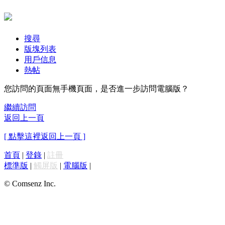
搜尋
版塊列表
用戶信息
熱帖
您訪問的頁面無手機頁面，是否進一步訪問電腦版？
繼續訪問
返回上一頁
[ 點擊這裡返回上一頁 ]
首頁
|
登錄
|
註冊
標準版
|
觸屏版
|
電腦版
|
© Comsenz Inc.