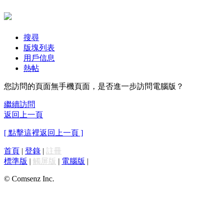
搜尋
版塊列表
用戶信息
熱帖
您訪問的頁面無手機頁面，是否進一步訪問電腦版？
繼續訪問
返回上一頁
[ 點擊這裡返回上一頁 ]
首頁
|
登錄
|
註冊
標準版
|
觸屏版
|
電腦版
|
© Comsenz Inc.