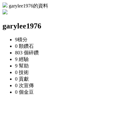
garylee1976的資料
garylee1976
9
積分
0 顆
鑽石
803 個
碎鑽
9
經驗
9
幫助
0
技術
0
貢獻
0 次
宣傳
0 個
金豆