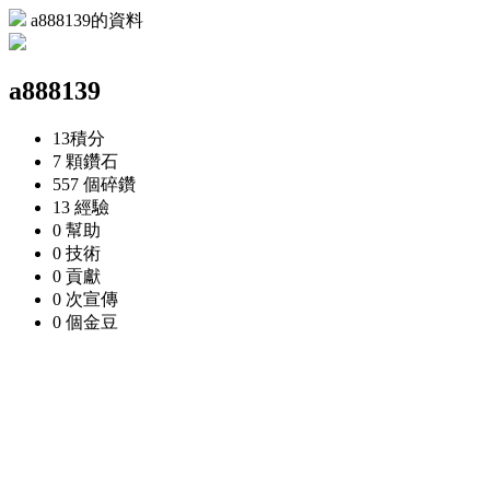
a888139的資料
a888139
13
積分
7 顆
鑽石
557 個
碎鑽
13
經驗
0
幫助
0
技術
0
貢獻
0 次
宣傳
0 個
金豆