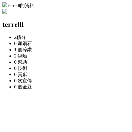
terrelll的資料
terrelll
2
積分
0 顆
鑽石
1 個
碎鑽
2
經驗
0
幫助
0
技術
0
貢獻
0 次
宣傳
0 個
金豆