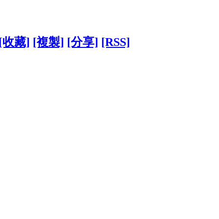
[收藏]
[複製]
[分享]
[RSS]