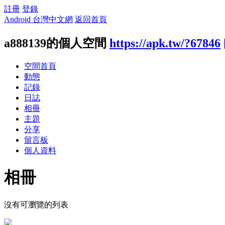
註冊
登錄
Android 台灣中文網
返回首頁
a888139的個人空間
https://apk.tw/?67846
空間首頁
動態
記錄
日誌
相冊
主題
分享
留言板
個人資料
相冊
沒有可瀏覽的列表