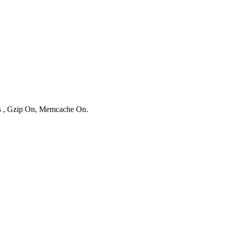
es , Gzip On, Memcache On.