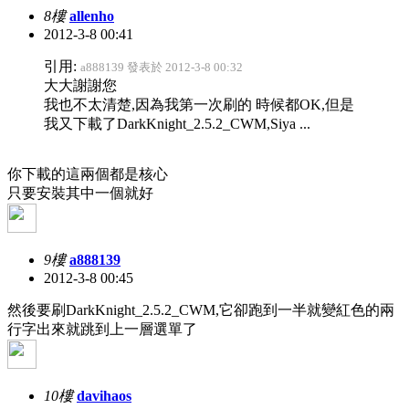
8樓
allenho
2012-3-8 00:41
引用:
a888139 發表於 2012-3-8 00:32
大大謝謝您
我也不太清楚,因為我第一次刷的 時候都OK,但是
我又下載了DarkKnight_2.5.2_CWM,Siya ...
你下載的這兩個都是核心
只要安裝其中一個就好
9樓
a888139
2012-3-8 00:45
然後要刷DarkKnight_2.5.2_CWM,它卻跑到一半就變紅色的兩
行字出來就跳到上一層選單了
10樓
davihaos