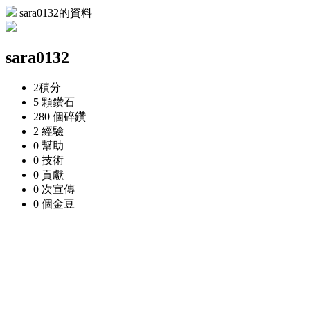
sara0132的資料
sara0132
2
積分
5 顆
鑽石
280 個
碎鑽
2
經驗
0
幫助
0
技術
0
貢獻
0 次
宣傳
0 個
金豆