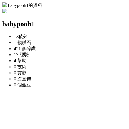
babypooh1的資料
babypooh1
13
積分
1 顆
鑽石
451 個
碎鑽
13
經驗
4
幫助
0
技術
0
貢獻
0 次
宣傳
0 個
金豆