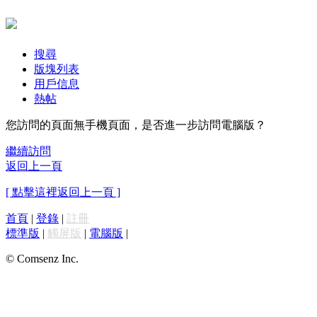
搜尋
版塊列表
用戶信息
熱帖
您訪問的頁面無手機頁面，是否進一步訪問電腦版？
繼續訪問
返回上一頁
[ 點擊這裡返回上一頁 ]
首頁
|
登錄
|
註冊
標準版
|
觸屏版
|
電腦版
|
© Comsenz Inc.