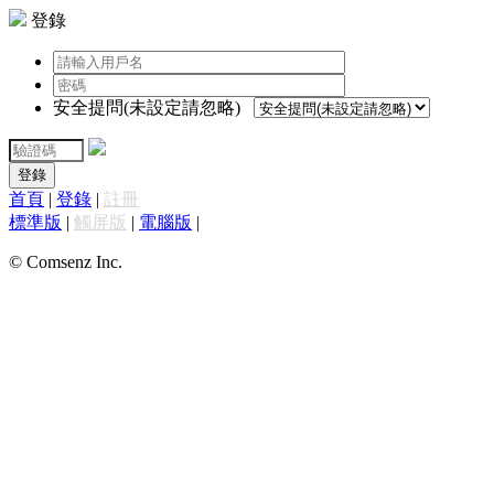
登錄
安全提問(未設定請忽略)
登錄
首頁
|
登錄
|
註冊
標準版
|
觸屏版
|
電腦版
|
© Comsenz Inc.