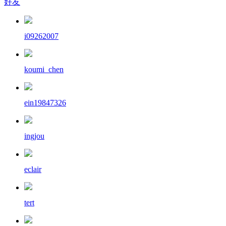
好友
i09262007
koumi_chen
ein19847326
ingjou
eclair
tert