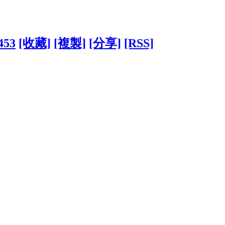
453
[收藏]
[複製]
[分享]
[RSS]