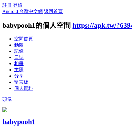
註冊
登錄
Android 台灣中文網
返回首頁
babypooh1的個人空間
https://apk.tw/?639
空間首頁
動態
記錄
日誌
相冊
主題
分享
留言板
個人資料
頭像
babypooh1