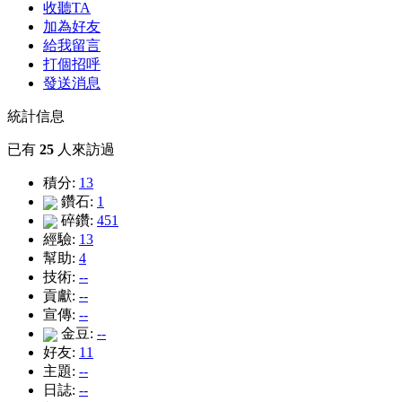
收聽TA
加為好友
給我留言
打個招呼
發送消息
統計信息
已有
25
人來訪過
積分:
13
鑽石:
1
碎鑽:
451
經驗:
13
幫助:
4
技術:
--
貢獻:
--
宣傳:
--
金豆:
--
好友:
11
主題:
--
日誌:
--