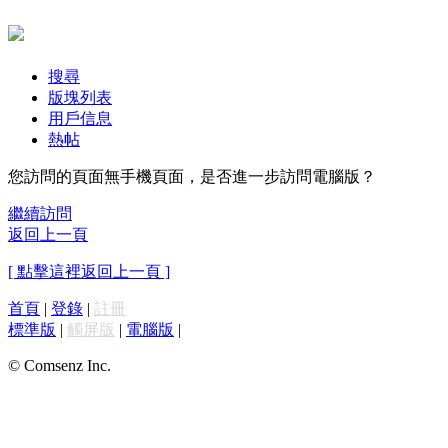
搜尋
版塊列表
用戶信息
熱帖
您訪問的頁面無手機頁面，是否進一步訪問電腦版？
繼續訪問
返回上一頁
[ 點擊這裡返回上一頁 ]
首頁
|
登錄
|
註冊
標準版
|
觸屏版
|
電腦版
|
© Comsenz Inc.