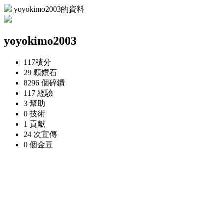
yoyokimo2003的資料
yoyokimo2003
117
積分
29 顆
鑽石
8296 個
碎鑽
117
經驗
3
幫助
0
技術
1
貢獻
24 次
宣傳
0 個
金豆