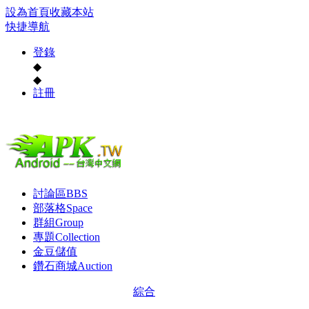
設為首頁
收藏本站
快捷導航
登錄
◆
◆
註冊
討論區
BBS
部落格
Space
群組
Group
專題
Collection
金豆儲值
鑽石商城
Auction
綜合