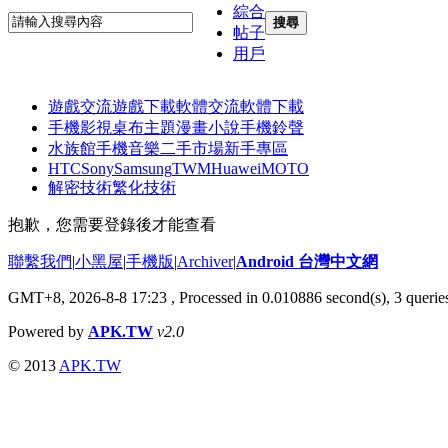
綜合
搜尋
帖子
用戶
遊戲交流
遊戲下載
軟體交流
軟體下載
手機影視
桌布主題
漫畫小說
手機鈴聲
水族館
手機音樂
二手市場
新手專區
HTC
Sony
Samsung
TWM
Huawei
MOTO
解密技術
繁化技術
抱歉，您需要登錄後才能查看
聯繫我們
|
小黑屋
|
手機版
|
Archiver
|
Android 台灣中文網
GMT+8, 2026-8-8 17:23
, Processed in 0.010886 second(s), 3 quer
Powered by
APK.TW
v2.0
© 2013
APK.TW