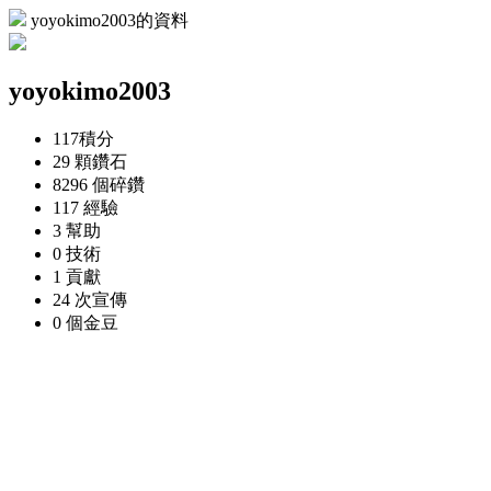
yoyokimo2003的資料
yoyokimo2003
117
積分
29 顆
鑽石
8296 個
碎鑽
117
經驗
3
幫助
0
技術
1
貢獻
24 次
宣傳
0 個
金豆