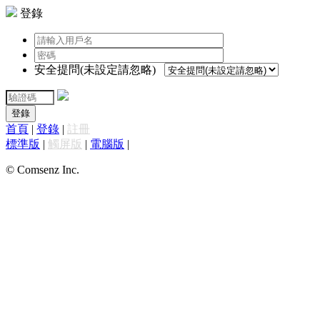
登錄
安全提問(未設定請忽略)
登錄
首頁
|
登錄
|
註冊
標準版
|
觸屏版
|
電腦版
|
© Comsenz Inc.