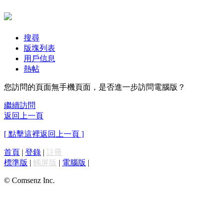
搜尋
版塊列表
用戶信息
熱帖
您訪問的頁面無手機頁面，是否進一步訪問電腦版？
繼續訪問
返回上一頁
[ 點擊這裡返回上一頁 ]
首頁
|
登錄
|
註冊
標準版
|
觸屏版
|
電腦版
|
© Comsenz Inc.