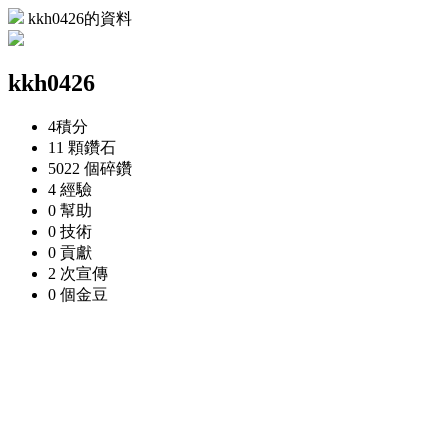
kkh0426的資料
kkh0426
4
積分
11 顆
鑽石
5022 個
碎鑽
4
經驗
0
幫助
0
技術
0
貢獻
2 次
宣傳
0 個
金豆