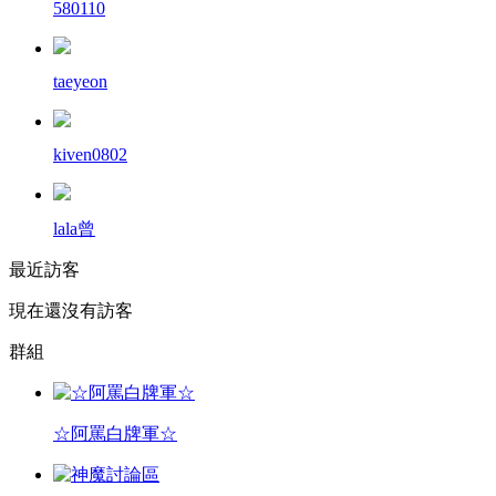
580110
taeyeon
kiven0802
lala曾
最近訪客
現在還沒有訪客
群組
☆阿罵白牌軍☆